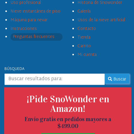
Uso profesional
Historia de Snowonder
Nieve instantánea de piso
Galería
Máquina para nevar
Usos de la nieve artificial
Instrucciones
Contacto
Preguntas frecuentes
Tienda
Carrito
Mi cuenta
BÚSQUEDA
Buscar en este sitio: %s
Buscar
SÍGUENOS
¡Pide SnoWonder en
Amazon!
Envío gratis en pedidos mayores a
$499.00