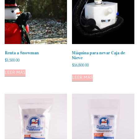
Renta a Snowman
Máquina para nevar Caja de
Nieve
$
3,500.00
$
16,800.00
LEER MÁS
LEER MÁS