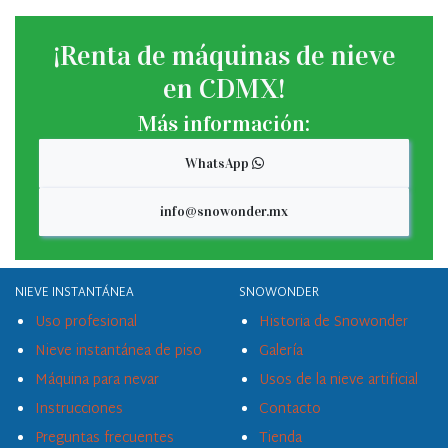
¡Renta de máquinas de nieve
en CDMX!
Más información:
WhatsApp
info@snowonder.mx
NIEVE INSTANTÁNEA
SNOWONDER
Uso profesional
Historia de Snowonder
Nieve instantánea de piso
Galería
Máquina para nevar
Usos de la nieve artificial
Instrucciones
Contacto
Preguntas frecuentes
Tienda